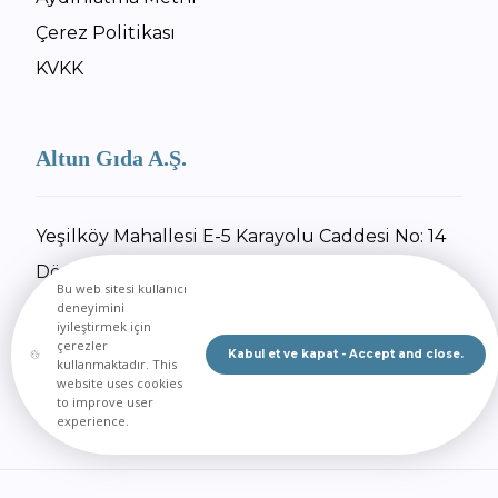
Çerez Politikası
KVKK
Altun Gıda A.Ş.
Yeşilköy Mahallesi E-5 Karayolu Caddesi No: 14
Dörtyol / Hatay
Bu web sitesi kullanıcı
+90 326 734 27 55
deneyimini
iyileştirmek için
+90 326 734 30 92
çerezler
Kabul et ve kapat - Accept and close.
kullanmaktadır. This
E-Posta Gönder
website uses cookies
to improve user
experience.