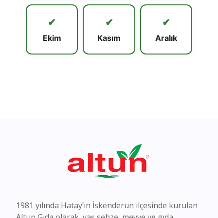
✔
✔
✔
Ekim
Kasım
Aralık
1981 yılında Hatay’ın İskenderun ilçesinde kurulan
Altun Gıda olarak, yaş sebze, meyve ve gıda