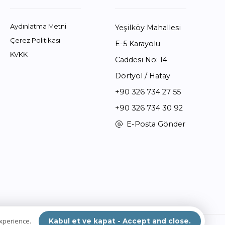
Aydınlatma Metni
Yeşilköy Mahallesi
Çerez Politikası
E-5 Karayolu
KVKK
Caddesi No: 14
Dörtyol / Hatay
+90 326 734 27 55
+90 326 734 30 92
E-Posta Gönder
experience.
Kabul et ve kapat - Accept and close.