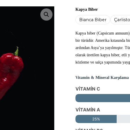
Kapya Biber
Resmi büyüt
Bianca Biber
Çarlist
Kapya biber (Capsicum annuum),
bir türüdür. Amerika kıtasında bi
ardından Asya’ya yayılmıştır. T
olarak üretilen kapya biber, etli 
közleme ve salça yapımında yaygı
Vitamin & Mineral Karşılama
VİTAMİN C
VİTAMİN A
25%