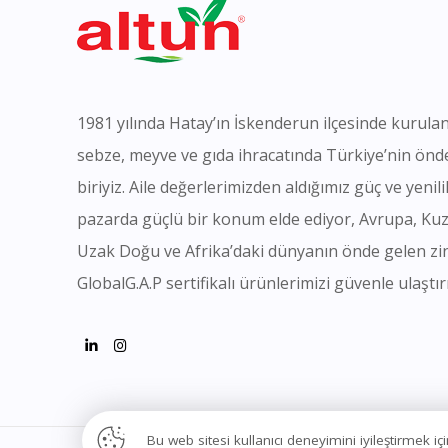
1981 yılında Hatay’ın İskenderun ilçesinde kurulan
sebze, meyve ve gıda ihracatında Türkiye’nin önd
biriyiz. Aile değerlerimizden aldığımız güç ve yeni
pazarda güçlü bir konum elde ediyor, Avrupa, Ku
Uzak Doğu ve Afrika’daki dünyanın önde gelen zi
GlobalG.A.P sertifikalı ürünlerimizi güvenle ulaştır
Bu web sitesi kullanıcı deneyimini iyileştirmek 