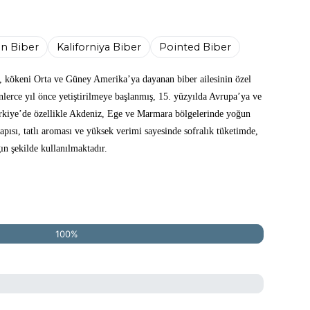
on Biber
Kaliforniya Biber
Pointed Biber
 kökeni Orta ve Güney Amerika’ya dayanan biber ailesinin özel
nlerce yıl önce yetiştirilmeye başlanmış, 15. yüzyılda Avrupa’ya ve
ürkiye’de özellikle Akdeniz, Ege ve Marmara bölgelerinde yoğun
yapısı, tatlı aroması ve yüksek verimi sayesinde sofralık tüketimde,
n şekilde kullanılmaktadır.
100%