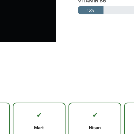
VİTAMİN B6
15%
✔
✔
Mart
Nisan