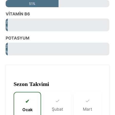
51%
VİTAMİN B6
2
%
POTASYUM
2
%
Sezon Takvimi
✓
✓
✔
Şubat
Mart
Ocak