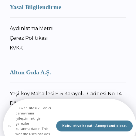
Yasal Bilgilendirme
Aydınlatma Metni
Çerez Politikası
KVKK
Altun Gıda A.Ş.
Yeşilköy Mahallesi E-5 Karayolu Caddesi No: 14
Dörtyol / Hatay
Bu web sitesi kullanıcı
+90 326 734 27 55
deneyimini
iyileştirmek için
+90 326 734 30 92
çerezler
Kabul et ve kapat - Accept and close.
kullanmaktadır. This
E-Posta Gönder
website uses cookies