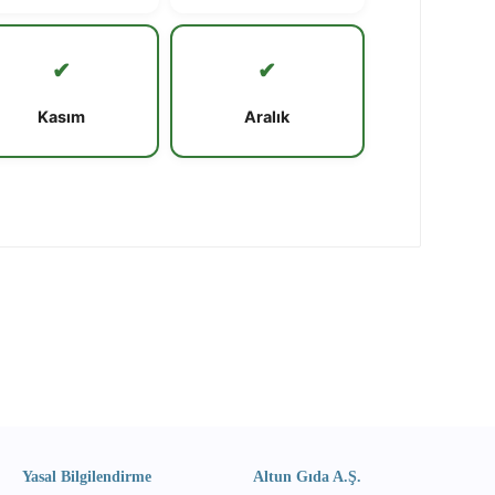
✔
✔
Kasım
Aralık
Yasal Bilgilendirme
Altun Gıda A.Ş.