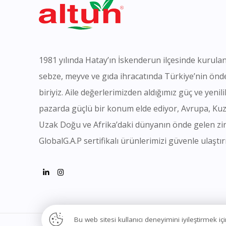
1981 yılında Hatay’ın İskenderun ilçesinde kurulan
sebze, meyve ve gıda ihracatında Türkiye’nin önd
biriyiz. Aile değerlerimizden aldığımız güç ve yeni
pazarda güçlü bir konum elde ediyor, Avrupa, Ku
Uzak Doğu ve Afrika’daki dünyanın önde gelen zi
GlobalG.A.P sertifikalı ürünlerimizi güvenle ulaştır
Bu web sitesi kullanıcı deneyimini iyileştirmek 