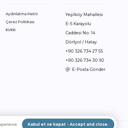
Aydınlatma Metni
Yeşilköy Mahallesi
Çerez Politikası
E-5 Karayolu
KVKK
Caddesi No: 14
Dörtyol / Hatay
+90 326 734 27 55
+90 326 734 30 92
E-Posta Gönder
experience.
Kabul et ve kapat - Accept and close.