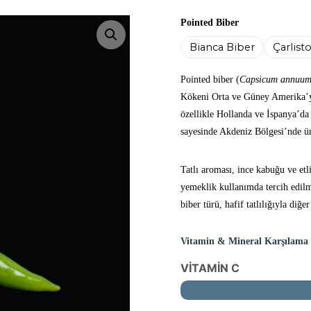
Pointed Biber
Resmi büyüt
Bianca Biber
Çarlist
Pointed biber (
Capsicum annuu
Kökeni Orta ve Güney Amerika’ya 
özellikle Hollanda ve İspanya’da y
sayesinde Akdeniz Bölgesi’nde ür
Tatlı aroması, ince kabuğu ve et
yemeklik kullanımda tercih edilm
biber türü, hafif tatlılığıyla diğer
Vitamin & Mineral Karşılama
VİTAMİN C