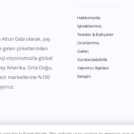
Hakkımızda
İştiraklerimiz
Tesisler & Bahçeler
 Altun Gıda olarak, yaş
Ürünlerimiz
e gelen şirketlerinden
Galeri
likçi vizyonumuzla global
Sürdürülebilirlik
zey Amerika, Orta Doğu,
Yatırımcı İlişkileri
ncir marketlerine %100
İletişim
ıyoruz.
için çerezler kullanmaktadır. This website uses cookies to improve user 