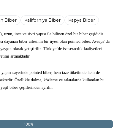
on Biber
Kaliforniya Biber
Kapya Biber
m
), uzun, ince ve sivri yapısı ile bilinen özel bir biber çeşididir.
dayanan biber ailesinin bir üyesi olan pointed biber, Avrupa’da
aygın olarak yetiştirilir. Türkiye’de ise seracılık faaliyetleri
etimi artmaktadır.
li yapısı sayesinde pointed biber, hem taze tüketimde hem de
ektedir. Özellikle dolma, közleme ve salatalarda kullanılan bu
 yeşil biber çeşitlerinden ayrılır.
100%