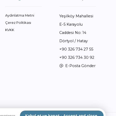
Aydınlatma Metni
Yeşilköy Mahallesi
Çerez Politikası
E-5 Karayolu
KVKK
Caddesi No: 14
Dörtyol / Hatay
+90 326 734 27 55
+90 326 734 30 92
E-Posta Gönder
experience.
Kabul et ve kapat - Accept and close.