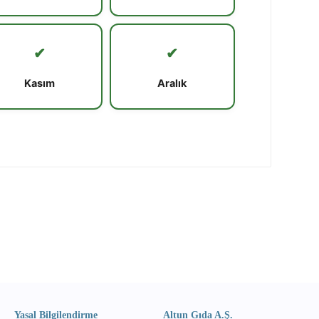
✔
✔
Kasım
Aralık
Yasal Bilgilendirme
Altun Gıda A.Ş.