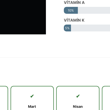
VİTAMİN A
10%
VİTAMİN K
5%
✔
✔
Mart
Nisan