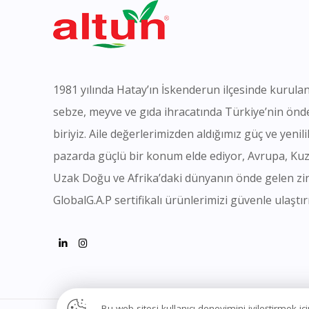
1981 yılında Hatay’ın İskenderun ilçesinde kurulan
sebze, meyve ve gıda ihracatında Türkiye’nin önd
biriyiz. Aile değerlerimizden aldığımız güç ve yeni
pazarda güçlü bir konum elde ediyor, Avrupa, Ku
Uzak Doğu ve Afrika’daki dünyanın önde gelen zi
GlobalG.A.P sertifikalı ürünlerimizi güvenle ulaştır
Bu web sitesi kullanıcı deneyimini iyileştirmek 