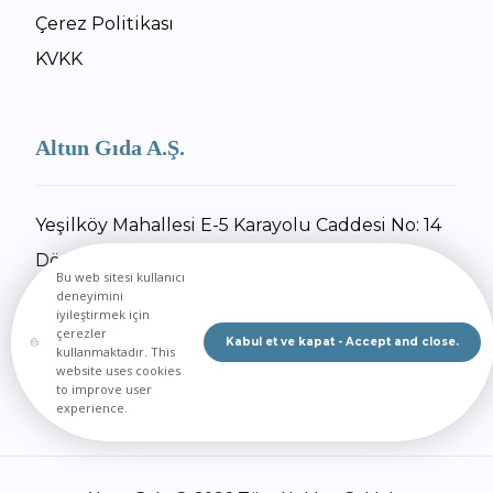
Çerez Politikası
KVKK
Altun Gıda A.Ş.
Yeşilköy Mahallesi E-5 Karayolu Caddesi No: 14
Dörtyol / Hatay
Bu web sitesi kullanıcı
+90 326 734 27 55
deneyimini
iyileştirmek için
+90 326 734 30 92
çerezler
Kabul et ve kapat - Accept and close.
kullanmaktadır. This
E-Posta Gönder
website uses cookies
to improve user
experience.