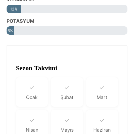
12%
POTASYUM
6%
Sezon Takvimi
✓
✓
✓
Ocak
Şubat
Mart
✓
✓
✓
Nisan
Mayıs
Haziran