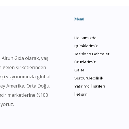
Menü
Hakkımızda
İştiraklerimiz
Tesisler & Bahçeler
 Altun Gıda olarak, yaş
Ürünlerimiz
e gelen şirketlerinden
Galeri
likçi vizyonumuzla global
Sürdürülebilirlik
zey Amerika, Orta Doğu,
Yatırımcı İlişkileri
ncir marketlerine %100
İletişim
ıyoruz.