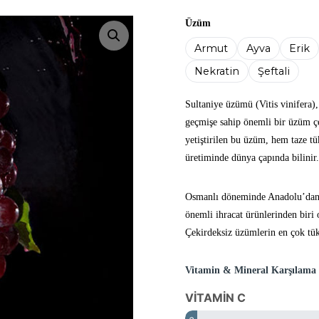
Üzüm
Resmi büyüt
Armut
Ayva
Erik
Nekratin
Şeftali
Sultaniye üzümü (Vitis vinifera)
geçmişe sahip önemli bir üzüm çe
yetiştirilen bu üzüm, hem taze t
üretiminde dünya çapında bilinir
Osmanlı döneminde Anadolu’dan
önemli ihracat ürünlerinden biri
Çekirdeksiz üzümlerin en çok tüke
Vitamin & Mineral Karşılama
VİTAMİN C