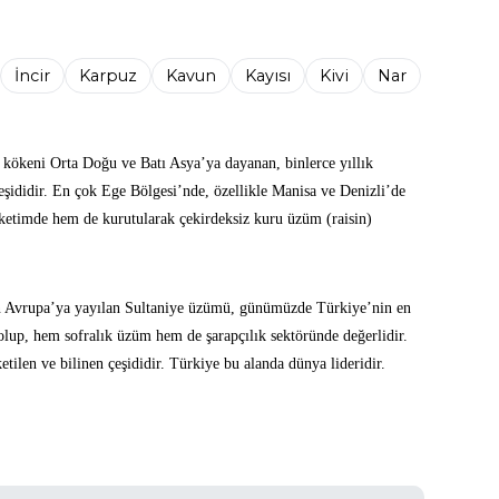
İncir
Karpuz
Kavun
Kayısı
Kivi
Nar
, kökeni Orta Doğu ve Batı Asya’ya dayanan, binlerce yıllık
şididir. En çok Ege Bölgesi’nde, özellikle Manisa ve Denizli’de
üketimde hem de kurutularak çekirdeksiz kuru üzüm (raisin)
.
 Avrupa’ya yayılan Sultaniye üzümü, günümüzde Türkiye’nin en
 olup, hem sofralık üzüm hem de şarapçılık sektöründe değerlidir.
tilen ve bilinen çeşididir. Türkiye bu alanda dünya lideridir.