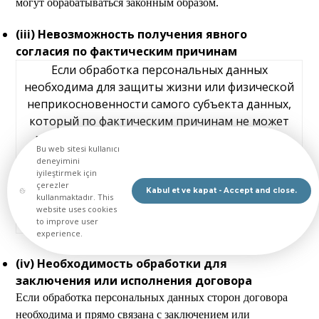
могут обрабатываться законным образом.
(iii) Невозможность получения явного
согласия по фактическим причинам
Если обработка персональных данных
необходима для защиты жизни или физической
неприкосновенности самого субъекта данных,
который по фактическим причинам не может
выразить своё согласие или чьё согласие не
Bu web sitesi kullanıcı
признаётся действительным, либо другого лица,
deneyimini
персональные данные субъекта могут быть
iyileştirmek için
çerezler
обработаны.
Пример: использование контактной
Kabul et ve kapat - Accept and close.
kullanmaktadır. This
информации работника, потерявшего сознание,
website uses cookies
to improve user
для связи с его родственниками.
experience.
(iv) Необходимость обработки для
заключения или исполнения договора
Если обработка персональных данных сторон договора
необходима и прямо связана с заключением или