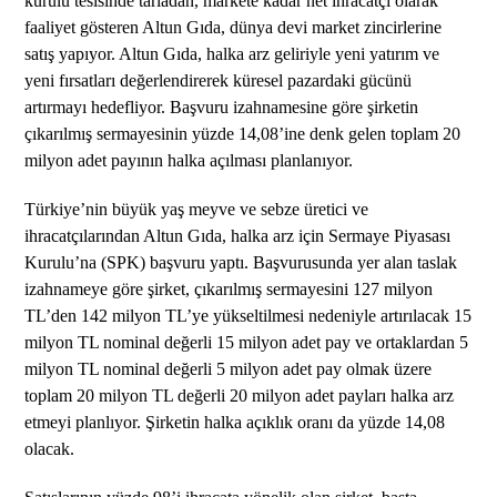
kurulu tesisinde tarladan, markete kadar net ihracatçı olarak
faaliyet gösteren Altun Gıda, dünya devi market zincirlerine
satış yapıyor. Altun Gıda, halka arz geliriyle yeni yatırım ve
yeni fırsatları değerlendirerek küresel pazardaki gücünü
artırmayı hedefliyor. Başvuru izahnamesine göre şirketin
çıkarılmış sermayesinin yüzde 14,08’ine denk gelen toplam 20
milyon adet payının halka açılması planlanıyor.
Türkiye’nin büyük yaş meyve ve sebze üretici ve
ihracatçılarından Altun Gıda, halka arz için Sermaye Piyasası
Kurulu’na (SPK) başvuru yaptı. Başvurusunda yer alan taslak
izahnameye göre şirket, çıkarılmış sermayesini 127 milyon
TL’den 142 milyon TL’ye yükseltilmesi nedeniyle artırılacak 15
milyon TL nominal değerli 15 milyon adet pay ve ortaklardan 5
milyon TL nominal değerli 5 milyon adet pay olmak üzere
toplam 20 milyon TL değerli 20 milyon adet payları halka arz
etmeyi planlıyor. Şirketin halka açıklık oranı da yüzde 14,08
olacak.