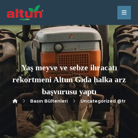
Yaş meyve ve sebze ihracatı
rekortmeni Altun Gıda halka arz
başvurusu yaptı
Basın Bültenleri
Uncategorized @tr