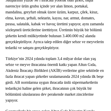
Satışlarının yüzde 98’i ihracata yönelik olan şirket, başta
narenciye ürün grubu içinde yer alan limon, portakal,
mandalina, greyfurt olmak üzere üzüm, karpuz, çilek, kiraz,
elma, kavun, şeftali, nektarin, kayısı, nar, armut, domates,
pırasa, salatalık, kabak ve havuç üretimi yapıyor, aynı zamanda
sözleşmeli üreticilerine ürettiriyor. Üretimin büyük bir bölümü
şirketin kendi mülkiyetinde bulunan 3.400.000 m2 alanda
gerçekleştiriliyor. Ayrıca talep edilen diğer sebze ve meyvelerin
tedariki ve satışını gerçekleştiriyor.
Türkiye’nin 2024 yılında toplam 3,4 milyar dolar olan yaş
sebze ve meyve ihracatına önemli katkı yapan Altun Gıda,
Akdeniz İhracatçı Birlikleri (AKİB) verilerine göre sektörde en
fazla ihracat yapan şirketler sıralamasında 2024 yılında ilk beşe
girdi. AB normlarına uygun ihracatla ünlü süpermarketlerin
tedarikçisi haline gelen şirket, ihracatının çok büyük bir
bölümünü uluslararası dev perakende market zincirlerine
yapıyor.