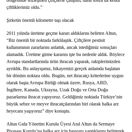
bölgesinde sözleşmeli çiftçilerle çalıştım, daha sonra da kendi
çiftliklerimiz oldu.”
Şirketin önemli kilometre taşı olacak
2011 yılında üretime geçme kararı aldıklarını belirten Altun,
“Biz önemli bir noktada farklılaştık. Çiftçilere pestisit
kullanımının zararlarını anlattık, ancak istediğimiz sonuçları
alamadık. Üretime girme kararını işte bu nedenle aldık. Böylece
Avrupa standartlarında ürün ihracatı yaparak, rakiplerimizden
ayrıldık. Bu anlayışımız, hikayemizi gerçek anlamda başlatan
bir dönüm noktası oldu. Bugün, net ihracatçı kriterlerine uygun
olarak başta Avrupa Birliği olmak üzere, Rusya, ABD,
İngiltere, Kanada, Ukrayna, Uzak Doğu ve Orta Doğu
pazarlarına ihracat yapıyoruz. Geldiğimiz noktada Türkiye’nin
büyük sebze ve meyve ihracatçılarından biri olarak halka arz
heyecanı yaşıyoruz” diye konuştu.
Altun Gıda Yönetim Kurulu Üyesi Anıl Altun da Sermaye
Piyasası Kurulu’na halka arz için başvuru yaptıklarını belirterek