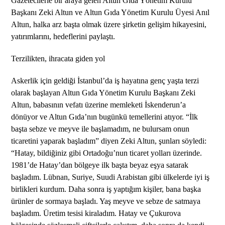
Gazetecilerle bir araya gelen Altun Gıda Yönetim Kurulu
Başkanı Zeki Altun ve Altun Gıda Yönetim Kurulu Üyesi Anıl
Altun, halka arz başta olmak üzere şirketin gelişim hikayesini,
yatırımlarını, hedeflerini paylaştı.
Terzilikten, ihracata giden yol
Askerlik için geldiği İstanbul’da iş hayatına genç yaşta terzi
olarak başlayan Altun Gıda Yönetim Kurulu Başkanı Zeki
Altun, babasının vefatı üzerine memleketi İskenderun’a
dönüyor ve Altun Gıda’nın bugünkü temellerini atıyor. “İlk
başta sebze ve meyve ile başlamadım, ne bulursam onun
ticaretini yaparak başladım” diyen Zeki Altun, şunları söyledi:
“Hatay, bildiğiniz gibi Ortadoğu’nun ticaret yolları üzerinde.
1981’de Hatay’dan bölgeye ilk başta beyaz eşya satarak
başladım. Lübnan, Suriye, Suudi Arabistan gibi ülkelerde iyi iş
birlikleri kurdum. Daha sonra iş yaptığım kişiler, bana başka
ürünler de sormaya başladı. Yaş meyve ve sebze de satmaya
başladım. Üretim tesisi kiraladım. Hatay ve Çukurova