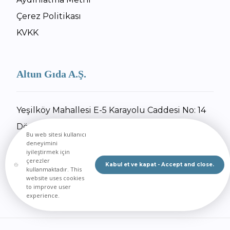
Çerez Politikası
KVKK
Altun Gıda A.Ş.
Yeşilköy Mahallesi E-5 Karayolu Caddesi No: 14
Dörtyol / Hatay
Bu web sitesi kullanıcı
+90 326 734 27 55
deneyimini
iyileştirmek için
+90 326 734 30 92
çerezler
Kabul et ve kapat - Accept and close.
kullanmaktadır. This
E-Posta Gönder
website uses cookies
to improve user
experience.