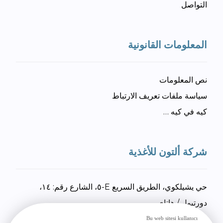
التواصل
المعلومات القانونية
نص المعلومات
سياسة ملفات تعريف الارتباط
كيه في كيه …
شركة ألتون للأغذية
حي يشيلكوي، الطريق السريع E-٥، الشارع رقم: ١٤،
دورتيول / هاتاي
+٩٠ ٣٢٦ ٧٣٤ ٢٧ ٥٥
Bu web sitesi kullanıcı