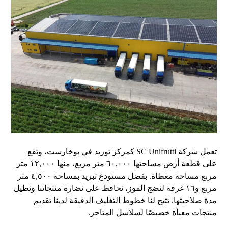
تعمل شركة SC Unifrutti كمركز توريد في بوخارست، وتقع
على قطعة أرض مساحتها ٦٠,٠٠٠ متر مربع، منها ١٢,٠٠٠ متر
مربع مساحة مغطاة. بفضل مستودع تبريد بمساحة ٤,٥٠٠ متر
مربع و١٦ غرفة لنضج الموز، نحافظ على نضارة منتجاتنا ونطيل
مدة صلاحيتها. تتيح لنا خطوط التغليف الدقيقة لدينا تقديم
منتجات معبأة خصيصًا لسلاسل المتاجر.