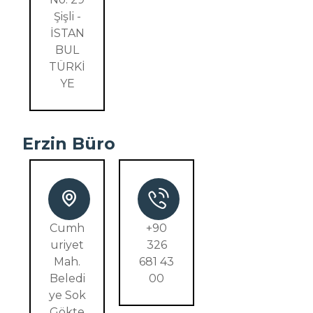
Şişli -
İSTAN
BUL
TÜRKİ
YE
Erzin Büro
Cumh
+90
uriyet
326
Mah.
681 43
Beledi
00
ye Sok
Gökte