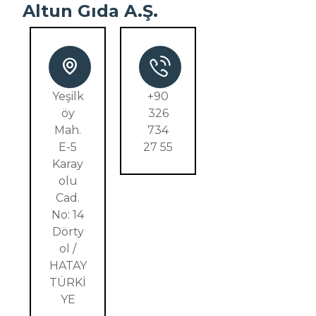
Altun Gıda A.Ş.
Yeşilk
+90
öy
326
Mah.
734
E-5
27 55
Karay
olu
Cad.
No: 14
Dörty
ol /
HATAY
TÜRKİ
YE