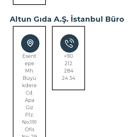
Altun Gıda A.Ş. İstanbul Büro
Esent
+90
epe
212
Mh.
284
Büyü
24 34
kdere
Cd.
Apa
Giz
Plz.
No:191
Ofis
No: 29