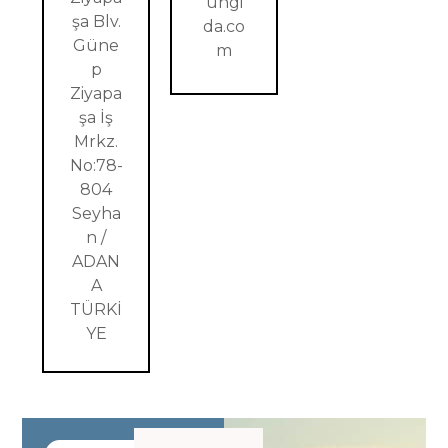
ungi
şa Blv.
da.co
Güne
m
p
Ziyapa
şa İş
Mrkz.
No:78-
804
Seyha
n /
ADAN
A
TÜRKİ
YE