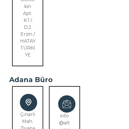
kin
Apt.
K:1 /
D:2
Erzin /
HATAY
TÜRKİ
YE
Adana Büro
Çınarlı
info
Mah.
@alt
Ziyapa