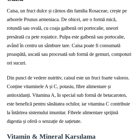
Caisa, un fruct dulce și cărnos din familia Rosaceae, crește pe
arborele Prunus armeniaca. De obicei, are o formă mică,
rotundă sau ovală, cu coaja galbenă ori portocalie, uneori
presărată cu pete roșiatice. Pulpa este galbenă sau portocalie,
având în centru un sâmbure tare. Caisa poate fi consumată
proaspătă, uscată sau procesată sub formă de gemuri, compoturi
ori sucuri.
Din punct de vedere nutritiv, caisul este un fruct foarte valoros.
Conține vitaminele A și C, potasiu, fibre alimentare și
antioxidanți. Vitamina A, în special sub formă de betacaroten,
este benefică pentru sănătatea ochilor, iar vitamina C contribuie
la întărirea sistemului imunitar. Fibrele alimentare sprijină
digestia și oferă o senzație de sațietate.
Vitamin & Mineral Karşılama