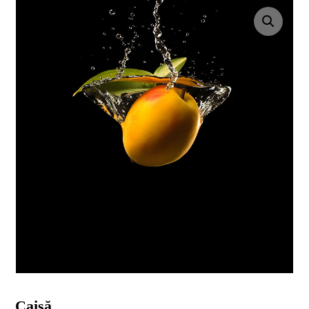
Enlarge the image
Caisă