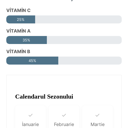
VİTAMİN C
25%
VİTAMİN A
35%
VİTAMİN B
45%
Calendarul Sezonului
✓
✓
✓
İanuarie
Februarie
Martie