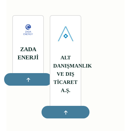
ZADA
ENERJİ
ALT
DANIŞMANLIK
VE DIŞ
TİCARET
A.Ş.