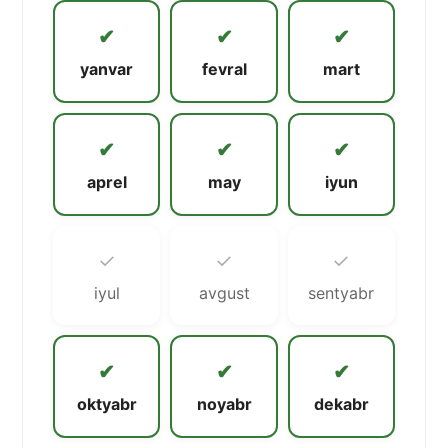
✔
✔
✔
yanvar
fevral
mart
✔
✔
✔
aprel
may
iyun
✓
✓
✓
iyul
avgust
sentyabr
✔
✔
✔
oktyabr
noyabr
dekabr