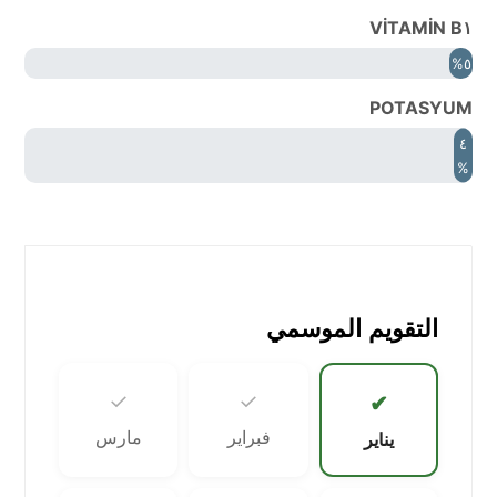
VİTAMİN B١
٥%
POTASYUM
٤
%
التقويم الموسمي
✓
✓
✔
فبراير
مارس
يناير