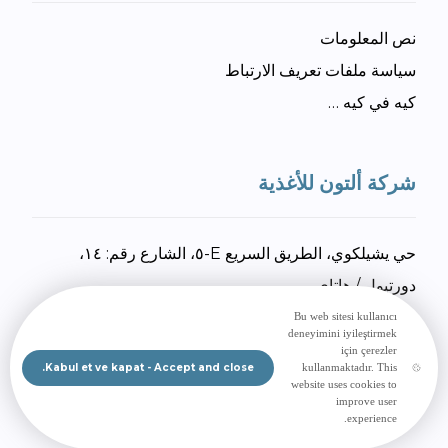
نص المعلومات
سياسة ملفات تعريف الارتباط
كيه في كيه …
شركة ألتون للأغذية
حي يشيلكوي، الطريق السريع E-٥، الشارع رقم: ١٤،
دورتيول / هاتاي
+٩٠ ٣٢٦ ٧٣٤ ٢٧ ٥٥
Bu web sitesi kullanıcı
deneyimini iyileştirmek
+٩٠ ٣٢٦ ٧٣٤ ٣٠ ٩٢
için çerezler
Kabul et ve kapat - Accept and close.
kullanmaktadır. This
إرسال بريد إلكتروني
website uses cookies to
improve user
experience.