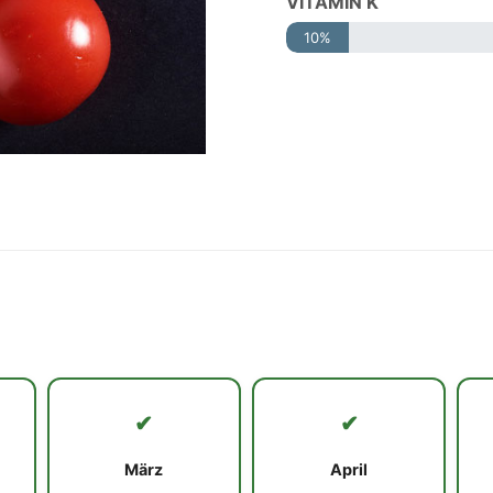
VİTAMİN K
10%
✔
✔
März
April