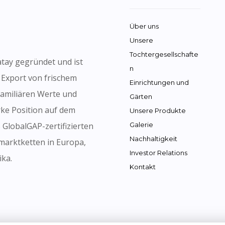
Über uns
Unsere
Tochtergesellschafte
atay gegründet und ist
n
 Export von frischem
Einrichtungen und
familiären Werte und
Gärten
rke Position auf dem
Unsere Produkte
 GlobalGAP-zertifizierten
Galerie
Nachhaltigkeit
marktketten in Europa,
Investor Relations
ika.
Kontakt