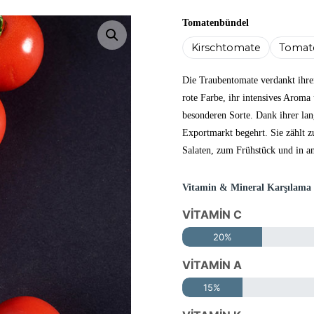
Tomatenbündel
Bild vergrößern
Kirschtomate
Tomate
Die Traubentomate verdankt ihre
rote Farbe, ihr intensives Aroma
besonderen Sorte. Dank ihrer lan
Exportmarkt begehrt. Sie zählt z
Salaten, zum Frühstück und in a
Vitamin & Mineral Karşılama
VİTAMİN C
20%
VİTAMİN A
15%