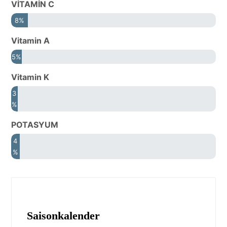
VİTAMİN C
8%
Vitamin A
5%
Vitamin K
3
%
POTASYUM
4
%
Saisonkalender