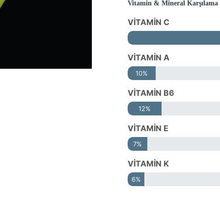
Vitamin & Mineral Karşılama
VİTAMİN C
VİTAMİN A
10%
VİTAMİN B6
12%
VİTAMİN E
7%
VİTAMİN K
6%