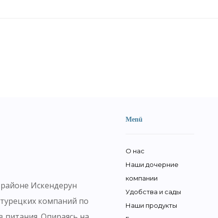
Menü
О нас
Наши дочерние
компании
в районе Искендерун
Удобства и сады
 турецких компаний по
Наши продукты
в питания. Опираясь на