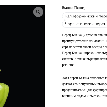
Бьянка Пеппер
Enlarge the image
Калифорнийский пер
Чарльстонский перец
Перец Бьянка (Capsicum annuu
преимущественно из Италии. Н
сорт известен своей бледно-з
Перец Бьянка широко использу
салатов, а также выращиваетс
регионе.
Хотя перец Бьянка относится к
делают его популярным выборо
предпочитаемый для фаршировк
внешним видом и высокой пи