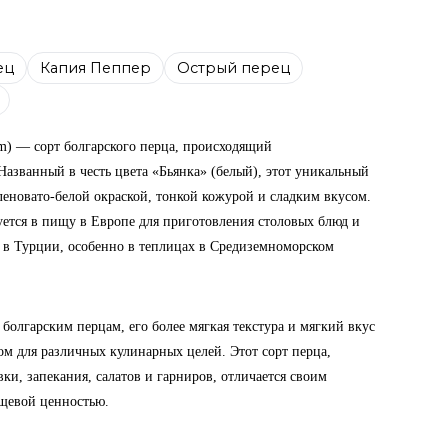
ец
Капия Пеппер
Острый перец
m) — сорт болгарского перца, происходящий
азванный в честь цвета «Бьянка» (белый), этот уникальный
еленовато-белой окраской, тонкой кожурой и сладким вкусом.
ется в пищу в Европе для приготовления столовых блюд и
я в Турции, особенно в теплицах в Средиземноморском
 болгарским перцам, его более мягкая текстура и мягкий вкус
м для различных кулинарных целей. Этот сорт перца,
и, запекания, салатов и гарниров, отличается своим
щевой ценностью.