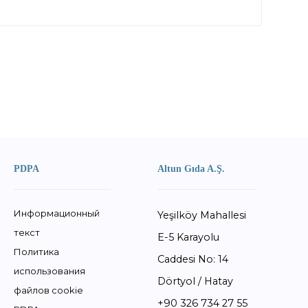
PDPA
Altun Gıda A.Ş.
Информационный
Yeşilköy Mahallesi
текст
E-5 Karayolu
Политика
Caddesi No: 14
использования
Dörtyol / Hatay
файлов cookie
+90 326 734 27 55